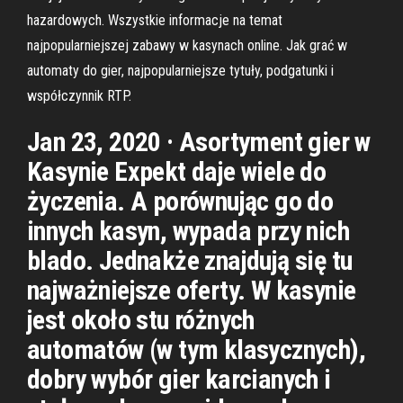
hazardowych. Wszystkie informacje na temat
najpopularniejszej zabawy w kasynach online. Jak grać w
automaty do gier, najpopularniejsze tytuły, podgatunki i
współczynnik RTP.
Jan 23, 2020 · Asortyment gier w
Kasynie Expekt daje wiele do
życzenia. A porównując go do
innych kasyn, wypada przy nich
blado. Jednakże znajdują się tu
najważniejsze oferty. W kasynie
jest około stu różnych
automatów (w tym klasycznych),
dobry wybór gier karcianych i