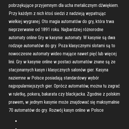
pobrzękujące przyjemnym dla ucha metalicznym dźwiękiem.
Przy każdym z nich ktoś siedzi z nadzieją wypatrując
wielkiej wygranej. Oto magia automatów do gry, która trwa
nieprzerwanie od 1891 roku. Najbardziej różnorodne
automaty online Gry w kasynie: automaty. W kasynie są dwa
rodzaje automatów do gry. Poza klasycznymi slotami są to
nowoczesne automaty wideo mające nawet pięć lub więcej
linii. Gry w kasynie online w postaci automatów znane są ze
stacjonarnych kasyn i klasycznych salonów gier. Kasyna
naziemne w Polsce posiadają standardowy wybór
najpopularniejszych gier. Oprócz automatów, można tu zagrać
w ruletkę, pokera, bakarata czy blackjacka. Zgodnie z polskim
prawem, w jednym kasynie może znajdować się maksymalnie
70 automatów do gry. Rozwój kasyn online w Polsce