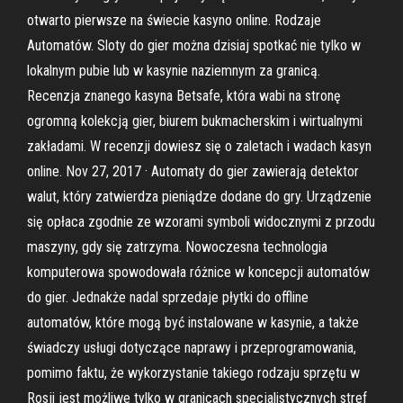
otwarto pierwsze na świecie kasyno online. Rodzaje
Automatów. Sloty do gier można dzisiaj spotkać nie tylko w
lokalnym pubie lub w kasynie naziemnym za granicą.
Recenzja znanego kasyna Betsafe, która wabi na stronę
ogromną kolekcją gier, biurem bukmacherskim i wirtualnymi
zakładami. W recenzji dowiesz się o zaletach i wadach kasyn
online. Nov 27, 2017 · Automaty do gier zawierają detektor
walut, który zatwierdza pieniądze dodane do gry. Urządzenie
się opłaca zgodnie ze wzorami symboli widocznymi z przodu
maszyny, gdy się zatrzyma. Nowoczesna technologia
komputerowa spowodowała różnice w koncepcji automatów
do gier. Jednakże nadal sprzedaje płytki do offline
automatów, które mogą być instalowane w kasynie, a także
świadczy usługi dotyczące naprawy i przeprogramowania,
pomimo faktu, że wykorzystanie takiego rodzaju sprzętu w
Rosji jest możliwe tylko w granicach specjalistycznych stref