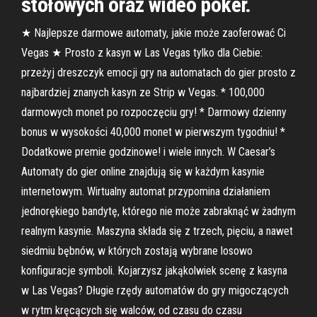
stołowych oraz wideo poker.
★ Najlepsze darmowe automaty, jakie może zaoferować Ci
Vegas ★ Prosto z kasyn w Las Vegas tylko dla Ciebie:
przeżyj dreszczyk emocji gry na automatach do gier prosto z
najbardziej znanych kasyn ze Strip w Vegas. * 100,000
darmowych monet po rozpoczęciu gry! * Darmowy dzienny
bonus w wysokości 40,000 monet w pierwszym tygodniu! *
Dodatkowe premie godzinowe! i wiele innych. W Caesar’s
Automaty do gier online znajdują się w każdym kasynie
internetowym. Wirtualny automat przypomina działaniem
jednorękiego bandytę, którego nie może zabraknąć w żadnym
realnym kasynie. Maszyna składa się z trzech, pięciu, a nawet
siedmiu bębnów, w których zostają wybrane losowo
konfiguracje symboli. Kojarzysz jakąkolwiek scenę z kasyna
w Las Vegas? Długie rzędy automatów do gry migoczących
w rytm kręcących się walców, od czasu do czasu