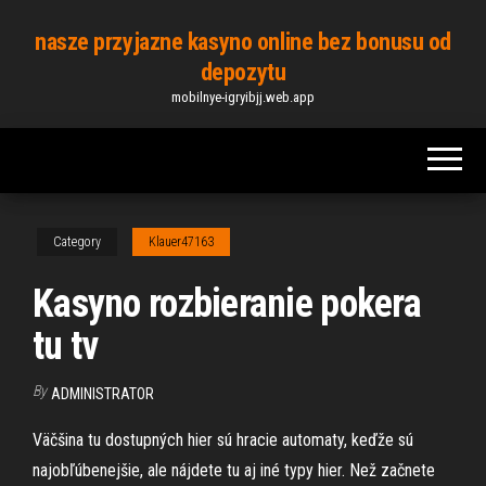
Skip
nasze przyjazne kasyno online bez bonusu od
to
depozytu
the
mobilnye-igryibjj.web.app
content
Category
Klauer47163
Kasyno rozbieranie pokera
tu tv
By
ADMINISTRATOR
Väčšina tu dostupných hier sú hracie automaty, keďže sú
najobľúbenejšie, ale nájdete tu aj iné typy hier. Než začnete