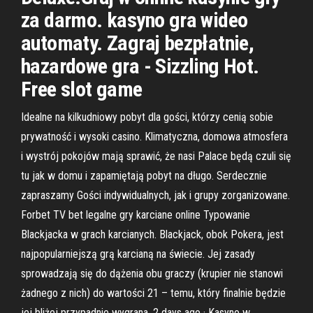
za darmo. kasyno gra wideo
automaty. Zagraj bezpłatnie,
hazardowe gra - Sizzling Hot.
Free slot game
Idealne na kilkudniowy pobyt dla gości, którzy cenią sobie
prywatność i wysoki casino. Klimatyczna, domowa atmosfera
i wystrój pokojów mają sprawić, że nasi Palace będą czuli się
tu jak w domu i zapamiętają pobyt na długo. Serdecznie
zapraszamy Gości indywidualnych, jak i grupy zorganizowane.
Forbet TV bet legalne gry karciane online Typowanie
Blackjacka w grach karcianych. Blackjack, obok Pokera, jest
najpopularniejszą grą karcianą na świecie. Jej zasady
sprowadzają się do dążenia obu graczy (krupier nie stanowi
żadnego z nich) do wartości 21 – temu, który finalnie będzie
jej bliżej przypadnie wygrana. 2 days ago · Kasyno w