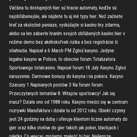
Väčšina tu dostupných hier sú hracie automaty, keďže sú
najobľúbenejšie, ale nájdete tu aj iné typy hier. Než začnete
hrať za skutočné peniaze, vyskúšajte si kasíno hry zdarma,
alebo sa len zabavte hraním svojich obľúbených kasíno hier v
režime demo bez akéhokoľvek rizika a bez registrácie či
stiahnutia. Napisał a 6 March PM Zgłoś kasyno. Jedyne
legalne kasyno w Polsce, to obecnie forum Totalizatora
Sportowego totalcasino. Napisał forum 18 July Kasyno Zgłoś
naruszenie. Darmowe bonusy do kasyna i na pokera. Kasyno
Szacuny 1 Napisanych postów 3 Na forum forum
Przeczytanych tematów 8. Witajcie sportowcy! Jak się
masz? Działa ono od 1988 roku. Kasyno mieści się w centrum
rozrywki Manufaktura i działa tu od 2012 roku. Obiekt czynny
jest 24 godziny na dobę i oferuje klientom liczne automaty do
gier oraz kilka stołów do gier takich jak poker, blackjack i
ruletka. Co więcej, możemy znaleźć tu bar. Najlepsze