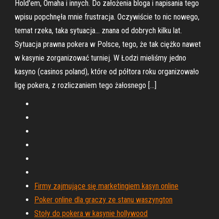
Hold'em, Omaha i innych. Do założenia bloga i napisania tego
wpisu popchnęła mnie frustracja. Oczywiście to nic nowego,
temat rzeka, taka sytuacja… znana od dobrych kilku lat.
Sytuacja prawna pokera w Polsce, tego, że tak ciężko nawet
w kasynie zorganizować turniej. W Łodzi mieliśmy jedno
kasyno (casinos poland), które od półtora roku organizowało
ligę pokera, z rozliczaniem tego żałosnego […]
Firmy zajmujące się marketingiem kasyn online
Poker online dla graczy ze stanu waszyngton
Stoły do ​​pokera w kasynie hollywood